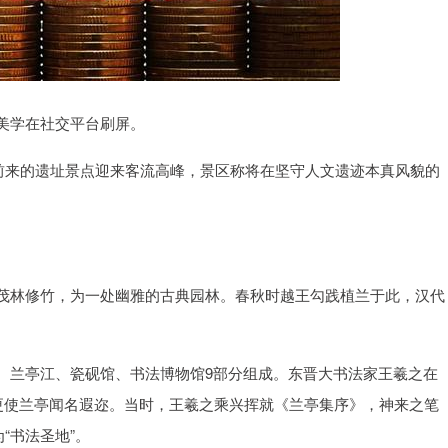
美学在社交平台刷屏。
人前来的遗址景点迎来客流高峰，景区称将在坚守人文遗迹本真风貌的
茂林修竹，为一处幽雅的古典园林。春秋时越王勾践植兰于此，汉代
、兰亭江、瓷砚馆、书法博物馆9部分组成。东晋大书法家王羲之在
，更使兰亭闻名遐迩。当时，王羲之乘兴挥就《兰亭集序》，神来之笔
“书法圣地”。