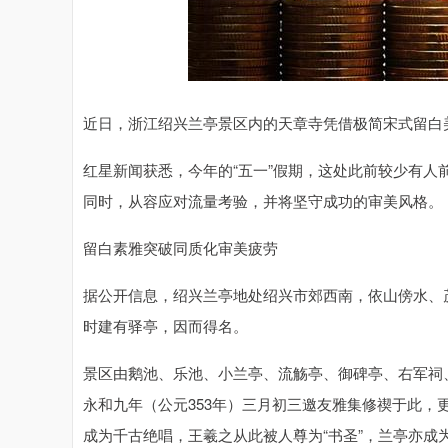
近日，浙江绍兴兰亭景区内的天章寺凭借极简宋式留白
红星新闻获悉，今年的“五一”假期，这处此前较少有
同时，从容应对流量考验，并将坚守成功的审美风格。
留白素雅突破同质化审美疲劳
据公开信息，绍兴兰亭地处绍兴市郊西南，依山傍水、
时建有驿亭，因而得名。
景区由鹅池、乐池、小兰亭、流觞亭、御碑亭、右军祠
永和九年（公元353年）三月初三邀友雅集修禊于此
成为千古绝唱，王羲之从此被人尊为“书圣”，兰亭亦成为