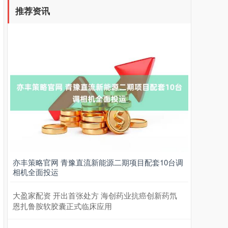
推荐资讯
亦丰策略官网 青豫直流新能源二期项目配套10台调
相机全面投运
大盈家配资 开出首张处方 海创药业抗癌创新药氘
恩扎鲁胺软胶囊正式临床应用