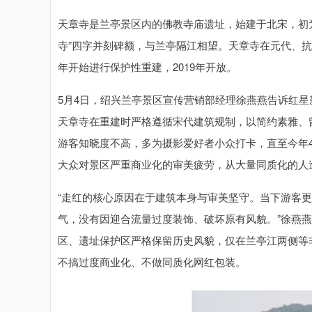
天章寺是兰亭景区内的佛教寺庙遗址，始建于北宋，初为
寺”四字并刻碑额，与兰亭隔江相望。天章寺在元代、抗日
年开始进行保护性重建，2019年开放。
5月4日，绍兴兰亭景区宣传营销部经理徐燕燕告诉红
天章寺在重建时严格遵循宋代建筑规制，以简约素雅、
游客知晓度不高，多为摄影爱好者小众打卡，直至今年4
大众对景区严重商业化的审美疲劳，从大量同质化的人
“走红的核心原因在于建筑本身与审美坚守。当下游客
气，没有因迎合流量过度装饰、破坏原有风貌。”徐燕
区、遗址保护区严格保留历史风貌，仅在兰亭江两侧等
不搞过度商业化、不做同质化网红包装。