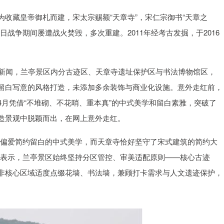
收藏皇帝御札而建，宋太宗赐额“天章寺”，宋仁宗御书“天章之
战争期间屡遭战火焚毁，多次重建。2011年经考古发掘，于2016
星新闻，兰亭景区内分古迹区、天章寺遗址保护区与书法博物馆区，
留白写意的风格打造，未添加多余装饰与商业化设施。意外走红前，
月凭借“不堆砌、不花哨、重本真”的中式美学和留白素雅，突破了
造景观中脱颖而出，在网上意外走红。
更偏爱简约留白的中式美学，而天章寺恰好坚守了宋式建筑的简约大
燕表示，兰亭景区始终坚持分区管控、审美适配原则——核心古迹
非核心区域适度点缀花墙、书法墙，兼顾打卡需求与人文遗迹保护，