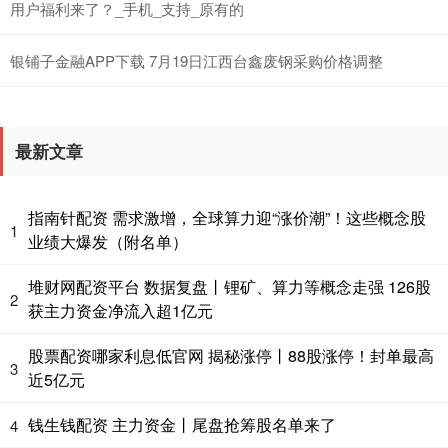
用户福利来了？_手机_支持_原有的
银铺子金融APP下载 7月19日江西台鑫废钢采购价格调整
最新文章
指南针配资 需求激增，全球算力迎“涨价潮”！这些概念股
1
业绩大爆发（附名单）
堆财网配资平台 数据复盘丨锂矿、算力等概念走强 126股
2
获主力资金净流入超1亿元
股票配资哪家利息低官网 揭秘涨停丨88股涨停！封单最高
3
近5亿元
钱生钱配资 主力资金丨尾盘抢筹股名单来了
4