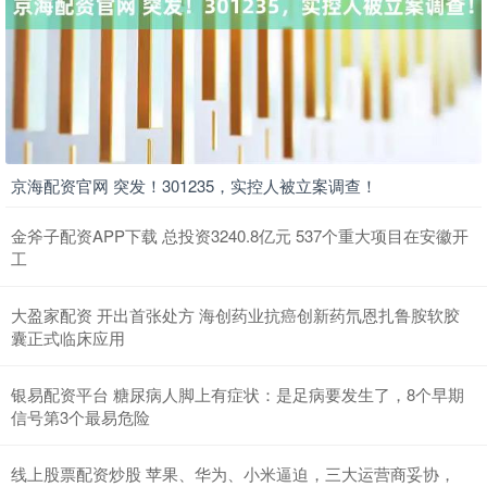
京海配资官网 突发！301235，实控人被立案调查！
金斧子配资APP下载 总投资3240.8亿元 537个重大项目在安徽开
工
大盈家配资 开出首张处方 海创药业抗癌创新药氘恩扎鲁胺软胶
囊正式临床应用
银易配资平台 糖尿病人脚上有症状：是足病要发生了，8个早期
信号第3个最易危险
线上股票配资炒股 苹果、华为、小米逼迫，三大运营商妥协，