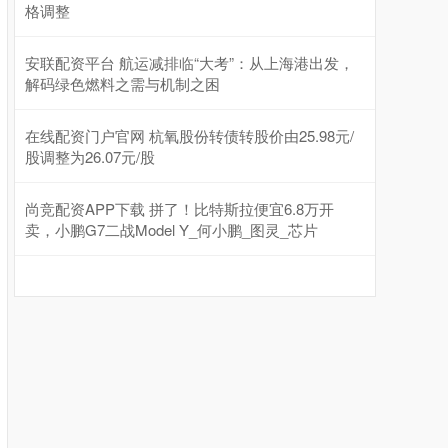
格调整
安联配资平台 航运减排临“大考”：从上海港出发，
解码绿色燃料之需与机制之困
在线配资门户官网 杭氧股份转债转股价由25.98元/
股调整为26.07元/股
尚竞配资APP下载 拼了！比特斯拉便宜6.8万开
卖，小鹏G7二战Model Y_何小鹏_图灵_芯片