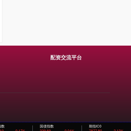
配资交流平台
指数
国债指数
期指IC0
.10
0.17%
229.69
0.04%
7877.80
2.13%