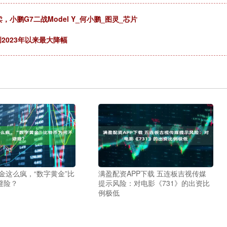
，小鹏G7二战Model Y_何小鹏_图灵_芯片
2023年以来最大降幅
金这么疯，“数字黄金”比
满盈配资APP下载 五连板吉视传媒
避险？
提示风险：对电影《731》的出资比
例极低