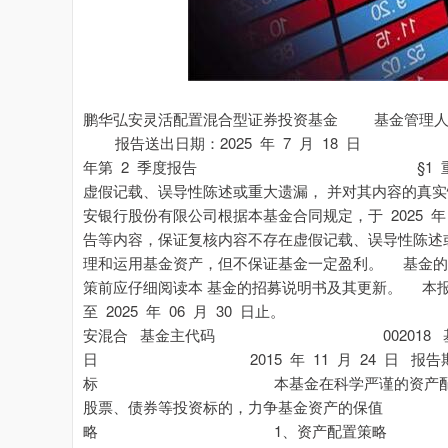
鹏华弘安灵活配置混合型证券投资基金 基金管理人：鹏华基金管理有限公司 基金托管人：平安银行股份有限公司 报告送出日期：2025 年 7 月 18 日 鹏华弘安混合 2025 年第 2 季度报告 §1 重要提示 基金管理人的董事会、董事保证本报告所载资料不存在虚假记载、误导性陈述或重大遗漏， 并对其内容的真实性、准确性和完整性承担个别及连带的法律责任。 基金托管人平安银行股份有限公司根据本基金合同规定，于 2025 年 07 月 17 日复核了本报告 中的财务指标、净值表现和投资组合报告等内容，保证复核内容不存在虚假记载、误导性陈述或 者重大遗漏。 基金管理人承诺以诚实信用、勤勉尽责的原则管理和运用基金资产，但不保证基金一定盈利。 基金的过往业绩并不代表其未来表现。投资有风险，投资者在作出投资决策前应仔细阅读本 基金的招募说明书及其更新。 本报告中财务资料未经审计。 本报告期自 2025 年 04 月 01 日起至 2025 年 06 月 30 日止。 §2 基金产品概况 基金简称 鹏华弘安混合 基金主代码 002018 基金运作方式 契约型开放式 基金合同生效日 2015 年 11 月 24 日 报告期末基金份额总额 637,343,128.42 份 投资目标 本基金在科学严谨的资产配置框架下，严选安全边际 较高的股票、债券等投资标的，力争基金资产的保值 增值。 投资策略 1、资产配置策略 本基金将通过跟踪考量通常的宏观经济变量（包括 GDP 增长率、CPI 走势、M2 的绝对水平和增长率、利 率水平与走势等）以及各项国家政策（包括财政、税 收、货币、汇率政策等），并结合美林时钟等科学严谨 的资产配置模型，动态评估不同资产大类在不同时期 的投资价值及其风险收益特征，追求股票、债券和货 币等大类资产的灵活配置和稳健收益。 本基金通过自上而下及自下而上相结合的方法挖掘优 质的上市公司，严选其中安全边际较高的个股构建投 资组合：自上而下地分析行业的增长前景、行业结 构、商业模式、竞争要素等分析把握其投资机会；自 下而上地评判企业的产品、核心竞争力、管理层、治 理结构等；并结合企业基本面和估值水平进行综合的 第 2 页 共 15 页 鹏华弘安混合 2025 年第 2 季度报告 研判，严选安全边际较高的个股，力争实现组合的保 值增值。 （1）自上而下的行业遴选 本基金将自上而下地进行行业遴选，重点关注行业增 长前景、行业利润前景和行业成功要素。对行业增长 前景，主要分析行业的外部发展环境、行业的生命周 期以及行业波动与经济周期的关系等；对行业利润前 景，主要分析行业结构，特别是业内竞争的方式、业 内竞争的激烈程度、以及业内厂商的谈判能力等。基 于对行业结构的分析形成对业内竞争的关键成功要素 的判断，为预测企业经营环境的变化建立起扎实的基 础。 （2）自下而上的个股选择 本基金主要从两方面进行自下而上的个股选择：一方 面是竞争力分析，通过对公司竞争策略和核心竞争力 的分析，选择具有可持续竞争优势的上市公司或未来 具有广阔成长空间的公司。就公司竞争策略，基于行 业分析的结果判断策略的有效性、策略的实施支持和 策略的执行成果；就核心竞争力，分析公司的现有核 心竞争力，并判断公司能否利用现有的资源、能力和 定位取得可持续竞争优势。 另一方面是管理层分析，在国内监管体系落后、公司 治理结构不完善的基础上，上市公司的命运对管理团 队的依赖度大大增加。本基金将着重考察公司的管理 层以及管理制度。 （3）综合研判 本基金在自上而下和自下而上的基础上，结合估值分 析，严选安全边际较高的个股，力争实现组合的保值 增值。通过对估值方法的选择和估值倍数的比较，选 择股价相对低估的股票。就估值方法而言，基于行业 的特点确定对股价最有影响力的关键估值方法（包括 PE、PEG、PB、PS、EV/EBITDA 等）；就估值倍数而 言，通过业内比较、历史比较和增长性分析，确定具 有上升基础的股价水平。 （4）存托凭证投资策略 本基金将根据本基金的投资目标和股票投资策略，基 于对基础证券投资价值的深入研究判断，进行存托凭 证的投资。 本基金债券投资将采取久期策略、收益率曲线策略、 骑乘策略、息差策略、个券选择策略、信用策略、中 小企业私募债投资策略等积极投资策略，灵活地调整 组合的券种搭配，精选安全边际较高的个券，力争实 现组合的保值增值。 （1）久期策略 第 3 页 共 15 页 鹏华弘安混合 2025 年第 2 季度报告 久期管理是债券投资的重要考量因素，本基金将采用 以“目标久期”为中心、自上而下的组合久期管理策 略。 （2）收益率曲线策略 收益率曲线的形状变化是判断市场整体走向的一个重 要依据，本基金将据此调整组合长、中、短期债券的 搭配，并进行动态调整。 （3）骑乘策略 本基金将采用基于收益率曲线分析对债券组合进行适 时调整的骑乘策略，以达到增强组合的持有期收益的 目的。 （4）息差策略 本基金将采用息差策略，以达到更好地利用杠杆放大 债券投资的收益的目的。 （5）个券选择策略 本基金将根据单个债券到期收益率相对于市场收益率 曲线的偏离程度，结合信用等级、流动性、选择权条 款、税赋特点等因素，确定其投资价值，选择定价合 理或价值被低估的债券进行投资。 （6）信用策略 本基金通过主动承担适度的信用风险来获取信用溢 价，根据内、外部信用评级结果，结合对类似债券信 用利差的分析以及对未来信用利差走势的判断，选择 信用利差被高估、未来信用利差可能下降的信用债进 行投资。 （7）中小企业私募债投资策略 中小企业私募债券是在中国境内以非公开方式发行和 转让，约定在一定期限还本付息的公司债券。由于其 非公开性及条款可协商性，普遍具有较高收益。本基 金将深入研究发行人资信及公司运营情况，合理合规 合格地进行中小企业私募债券投资。本基金在投资过 程中密切监控债券信用等级或发行人信用等级变化情 况