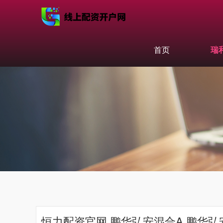
首页
瑞
恒力配资官网 鹏华弘安混合A,鹏华弘