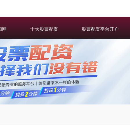
和网
十大股票配资
股票配资平台开户