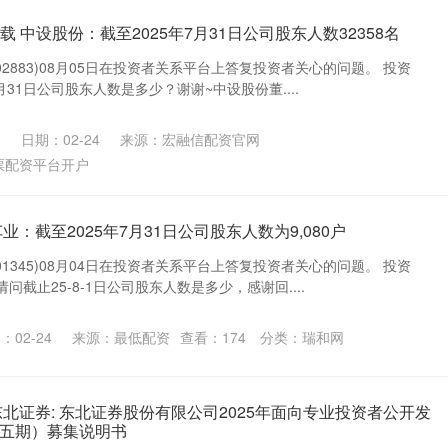
载 中设股份：截至2025年7月31日公司股东人数32358名
02883)08月05日在投资者关系平台上答复投资者关心的问题。 投资
月31日公司股东人数是多少？谢谢~中设股份董....
日期：02-24
来源：宏融信配资官网
票配资平台开户
业：截至2025年7月31日公司股东人数为9,080户
01345)08月04日在投资者关系平台上答复投资者关心的问题。 投资
截止25-8-1日公司股东人数是多少，感谢回....
：02-24
来源：最低配资
查看：
174
分类：
瑞和网
北证券: 东北证券股份有限公司2025年面向专业投资者公开发
五期）募集说明书