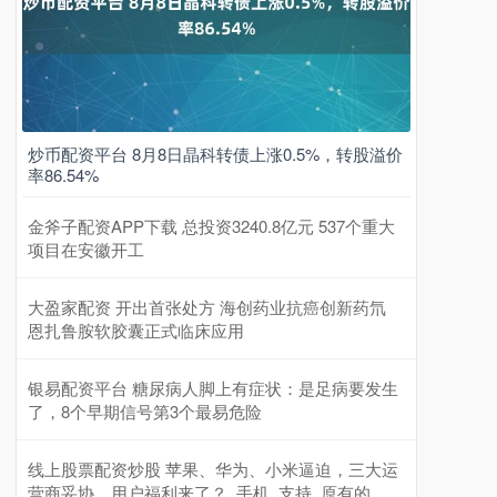
炒币配资平台 8月8日晶科转债上涨0.5%，转股溢价
率86.54%
金斧子配资APP下载 总投资3240.8亿元 537个重大
项目在安徽开工
大盈家配资 开出首张处方 海创药业抗癌创新药氘
恩扎鲁胺软胶囊正式临床应用
银易配资平台 糖尿病人脚上有症状：是足病要发生
了，8个早期信号第3个最易危险
线上股票配资炒股 苹果、华为、小米逼迫，三大运
营商妥协，用户福利来了？_手机_支持_原有的