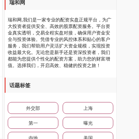
瑞和网
瑞和网,我们是一家专业的配资实盘正规平台，为广
大投资者提供安全、高效的股票配资服务。平台资
金真实透明，交易全程实盘对接，确保用户资金安
全与投资体验。凭借专业的风控体系和贴心的客户
服务，我们帮助用户灵活扩大资金规模，实现投资
收益最大化。无论您是新手还是资深投资者，我们
都能为您提供个性化的配资方案，助力您的财富增
值。选择我们，开启高效、稳健的投资之旅！
话题标签
外交部
上海
第一
曝光
内地
美国