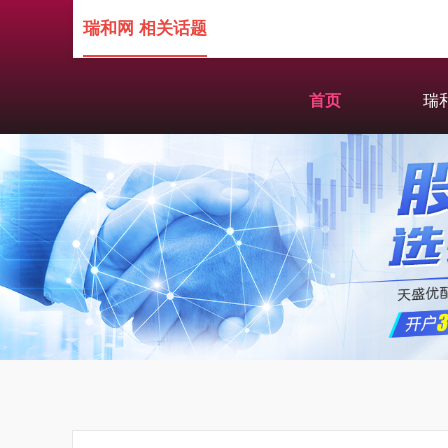
瑞和网 相关话题
首页
瑞