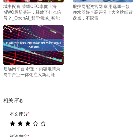
城中配资 荣耀CEO李健上海
股投网配资官网 家用选哪一款
MWC最新演讲，释放了什么信
净水器好？高评分十大名牌细致
号？_OpenAI_哲学领域_智能
盘点，不踩雷
启远网平台 郗望：内容电商为
肉牛产业一体化注入新动能
相关评论
本文评分
*
评论内容
*