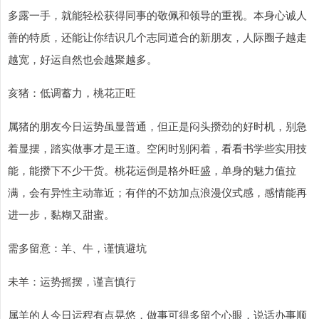
多露一手，就能轻松获得同事的敬佩和领导的重视。本身心诚人
善的特质，还能让你结识几个志同道合的新朋友，人际圈子越走
越宽，好运自然也会越聚越多。
亥猪：低调蓄力，桃花正旺
属猪的朋友今日运势虽显普通，但正是闷头攒劲的好时机，别急
着显摆，踏实做事才是王道。空闲时别闲着，看看书学些实用技
能，能攒下不少干货。桃花运倒是格外旺盛，单身的魅力值拉
满，会有异性主动靠近；有伴的不妨加点浪漫仪式感，感情能再
进一步，黏糊又甜蜜。
需多留意：羊、牛，谨慎避坑
未羊：运势摇摆，谨言慎行
属羊的人今日运程有点晃悠，做事可得多留个心眼，说话办事顺