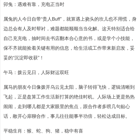
卯兔：遇难有靠，充电正当时
属兔的人今日自带“贵人Buff”，就算遇上挠头的坎儿也不用慌，身
边总会有人及时帮衬，难题都能顺顺当当化解。这天特别适合给
自己充充电，抽时间去书店翻本合心意的书，或是学个小技能，
保不齐就能捡着关键有用的信息，给生活或工作带来新启发，妥
妥的“沉淀即收获”！
午马：拨云见日，人际财运双旺
属马的朋友今日像拨开乌云见太阳，脑子转得飞快，逻辑清晰到
飞起，正是盘算工作生活新打算的绝佳时机。人际场上更是热热
闹闹，走到哪儿都是大家眼里的焦点，跟合作者多唠几句贴心
话，敞开心扉聊合作，事儿往往能事半功倍，轻松达成目标。
平稳生肖：猴、蛇、狗、猪，稳中有喜