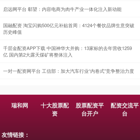
启远网平台 郗望：内容电商为肉牛产业一体化注入新动能
国融配资 淘宝闪购500亿元补贴首周：4124个餐饮品牌生意突破
历史峰值
千层金配资APP下载 中国神华大并购：13家标的去年营收1259
亿 国内第2大露天煤矿将整体注入
一对一配资网平台 工信部：加大汽车行业“内卷式”竞争整治力度
瑞和网
十大股票配
股票配资平
配资交流平
资
台开户
台
友情链接：