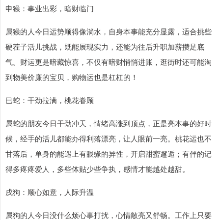
申猴：事业出彩，暗财临门
属猴的人今日运势顺得像淌水，自身本事能充分显露，适合挑些
硬茬子活儿挑战，既能展现实力，还能为往后升职加薪攒足底
气。财运更是暗藏惊喜，不仅有暗财悄悄进账，逛街时还可能淘
到物美价廉的宝贝，购物运也是杠杠的！
巳蛇：干劲拉满，桃花眷顾
属蛇的朋友今日干劲冲天，情绪高涨到顶点，正是亮本事的好时
候，经手的活儿都能办得利落漂亮，让人眼前一亮。桃花运也不
甘落后，单身的能遇上有眼缘的异性，开启甜蜜邂逅；有伴的记
得多疼疼爱人，多些体贴少些争执，感情才能越处越甜。
戌狗：顺心如意，人际升温
属狗的人今日没什么烦心事打扰，心情敞亮又舒畅。工作上只要