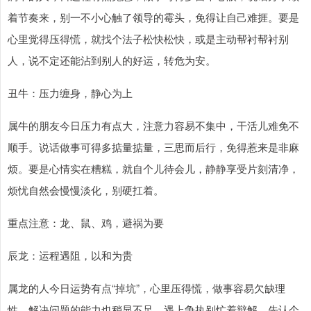
着节奏来，别一不小心触了领导的霉头，免得让自己难捱。要是
心里觉得压得慌，就找个法子松快松快，或是主动帮衬帮衬别
人，说不定还能沾到别人的好运，转危为安。
丑牛：压力缠身，静心为上
属牛的朋友今日压力有点大，注意力容易不集中，干活儿难免不
顺手。说话做事可得多掂量掂量，三思而后行，免得惹来是非麻
烦。要是心情实在糟糕，就自个儿待会儿，静静享受片刻清净，
烦忧自然会慢慢淡化，别硬扛着。
重点注意：龙、鼠、鸡，避祸为要
辰龙：运程遇阻，以和为贵
属龙的人今日运势有点“掉坑”，心里压得慌，做事容易欠缺理
性，解决问题的能力也稍显不足。遇上争执别忙着辩解，先认个