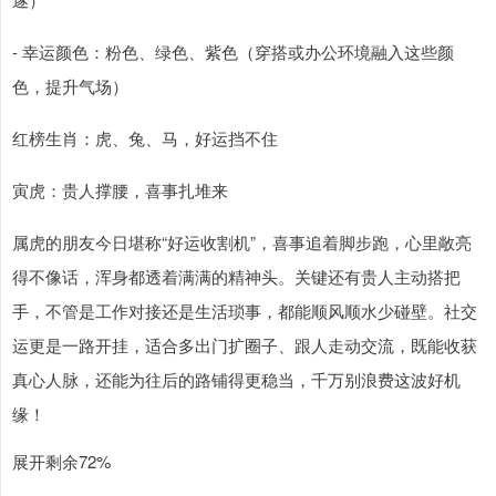
- 幸运颜色：粉色、绿色、紫色（穿搭或办公环境融入这些颜
色，提升气场）
红榜生肖：虎、兔、马，好运挡不住
寅虎：贵人撑腰，喜事扎堆来
属虎的朋友今日堪称“好运收割机”，喜事追着脚步跑，心里敞亮
得不像话，浑身都透着满满的精神头。关键还有贵人主动搭把
手，不管是工作对接还是生活琐事，都能顺风顺水少碰壁。社交
运更是一路开挂，适合多出门扩圈子、跟人走动交流，既能收获
真心人脉，还能为往后的路铺得更稳当，千万别浪费这波好机
缘！
展开剩余72%