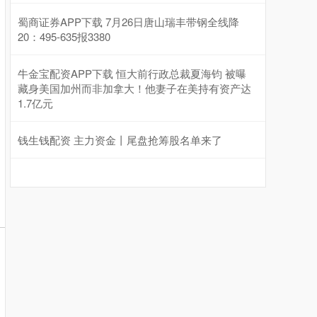
蜀商证券APP下载 7月26日唐山瑞丰带钢全线降
20：495-635报3380
牛金宝配资APP下载 恒大前行政总裁夏海钧 被曝
藏身美国加州而非加拿大！他妻子在美持有资产达
1.7亿元
钱生钱配资 主力资金丨尾盘抢筹股名单来了