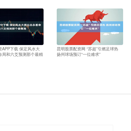
APP下载 保定风水大
昆明股票配资网 “苏超”引燃足球热
命局和六爻预测那个最精
扬州球场预订“一位难求”